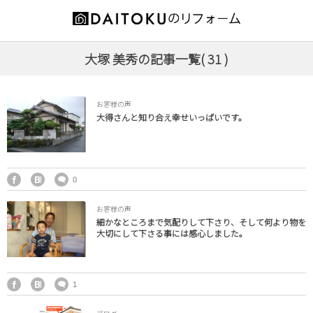
お役立ち情報
施工事例
会社案内
大塚 美秀の記事一覧( 31 )
増築・改築
代表ご挨拶
リフォームの前に
お客様の声
耐震補強
会社概要
補助金情報
大得さんと知り合え幸せいっぱいです。
キッチン
スタッフ紹介
オススメ商品
0
内装
営業エリア
お客様の声
外装
特徴とメリット
細かなところまで気配りして下さり、そして何より物を
大切にして下さる事には感心しました。
浴室
工事の流れ
1
洗面所