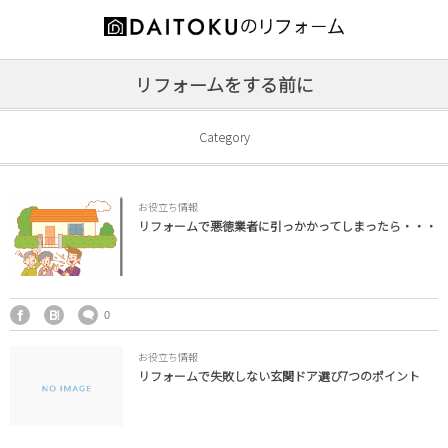
お役立ち情報
施工事例
会社案内
リフォームをする前に
増築・改築
代表ご挨拶
リフォームの前に
Category
耐震補強
会社概要
補助金情報
お役立ち情報
キッチン
スタッフ紹介
オススメ商品
リフォームで悪徳業者に引っかかってしまったら・・・
内装
営業エリア
外装
特徴とメリット
0
お役立ち情報
浴室
工事の流れ
リフォームで失敗しない玄関ドア選び7つのポイント
洗面所