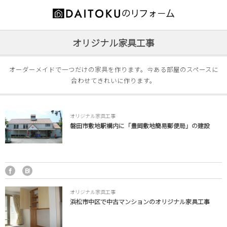
お役立ち情報
施工事例
会社案内
オリジナル家具工事
増築・改築
代表ご挨拶
リフォームの前に
オーダーメイドで一つだけの家具を作ります。今ある部屋のスペースに
合わせてきれいに作ります。
耐震補強
会社概要
補助金情報
キッチン
スタッフ紹介
オススメ商品
オリジナル家具工事
磐田市敷地駅構内に「豊岡敷地簡易郵便局」の建設
内装
営業エリア
外装
特徴とメリット
浴室
工事の流れ
オリジナル家具工事
浜松市中区で中古マンションのオリジナル家具工事
洗面所