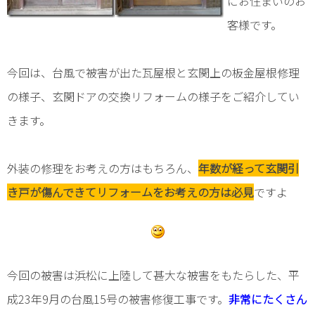
にお住まいのお
トイレ
客様です。
オリジナル家具
今回は、台風で被害が出た瓦屋根と玄関上の板金屋根修理
給湯器
の様子、玄関ドアの交換リフォームの様子をご紹介してい
外構・小屋
きます。
外装の修理をお考えの方はもちろん、
年数が経って玄関引
き戸が傷んできてリフォームをお考えの方は必見
ですよ
今回の被害は浜松に上陸して甚大な被害をもたらした、平
成23年9月の台風15号の被害修復工事です。
非常にたくさん