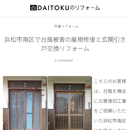
お役立ち情報
施工事例
会社案内
外装リフォーム
増築・改築
代表ご挨拶
リフォームの前に
浜松市南区で台風被害の屋根修復と玄関引き
戸交換リフォーム
耐震補強
会社概要
補助金情報
1 Comment
キッチン
スタッフ紹介
オススメ商品
内装
営業エリア
こちらのお客様
は、台風を機会
外装
特徴とメリット
に災害復旧工事
浴室
工事の流れ
をご依頼いただ
いた浜松市南区
洗面所