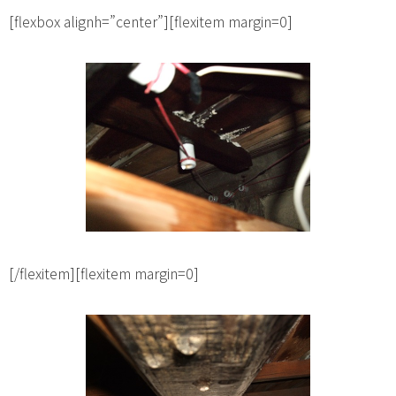
[flexbox alignh=”center”][flexitem margin=0]
[/flexitem][flexitem margin=0]