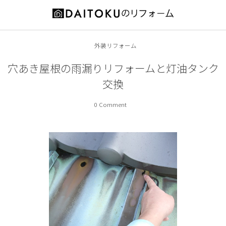
お役立ち情報
施工事例
会社案内
外装リフォーム
増築・改築
代表ご挨拶
リフォームの前に
穴あき屋根の雨漏りリフォームと灯油タンク
交換
耐震補強
会社概要
補助金情報
0 Comment
キッチン
スタッフ紹介
オススメ商品
内装
営業エリア
外装
特徴とメリット
浴室
工事の流れ
洗面所