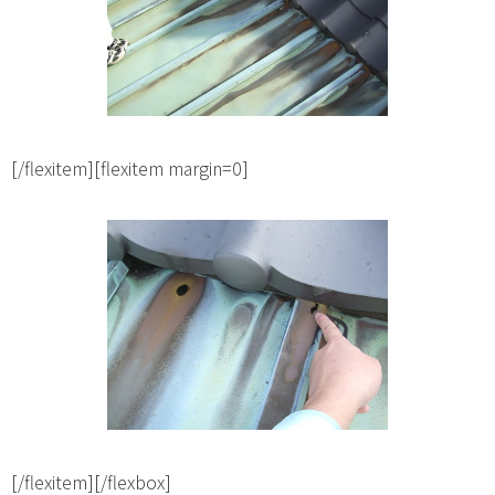
[/flexitem][flexitem margin=0]
[/flexitem][/flexbox]