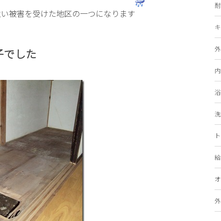
耐
強い被害を受けた地区の一つになります
キ
外
子でした
内
浴
洗
ト
給
オ
外