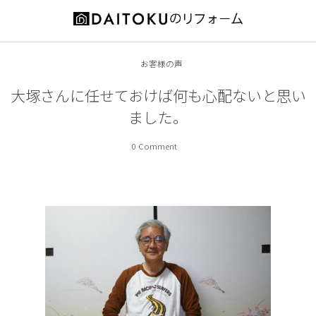
お役立ち情報
施工事例
会社案内
お客様の声
増築・改築
代表ご挨拶
リフォームの前に
大塚さんに任せておけば何も心配ないと思い
ました。
耐震補強
会社概要
補助金情報
0 Comment
キッチン
スタッフ紹介
オススメ商品
内装
営業エリア
外装
特徴とメリット
浴室
工事の流れ
洗面所