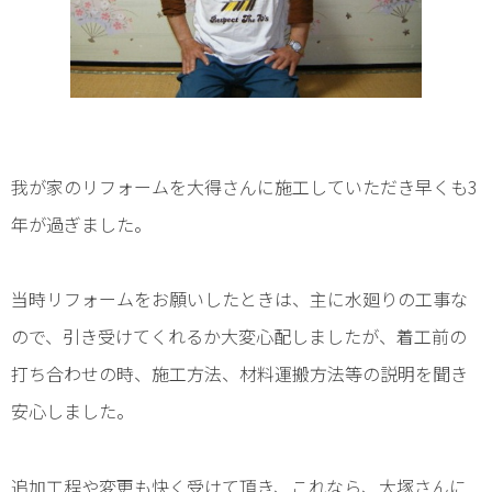
トイレ
オリジナル家具
給湯器
我が家のリフォームを大得さんに施工していただき早くも3
外構・小屋
年が過ぎました。
当時リフォームをお願いしたときは、主に水廻りの工事な
ので、引き受けてくれるか大変心配しましたが、着工前の
打ち合わせの時、施工方法、材料運搬方法等の説明を聞き
安心しました。
追加工程や変更も快く受けて頂き、これなら、大塚さんに