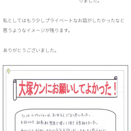
りました。
トイレ
私としてはもう少しプライベートなお話がしたかったなと
オリジナル家具
思うようなイメージが残ります。
給湯器
外構・小屋
ありがとうございました。