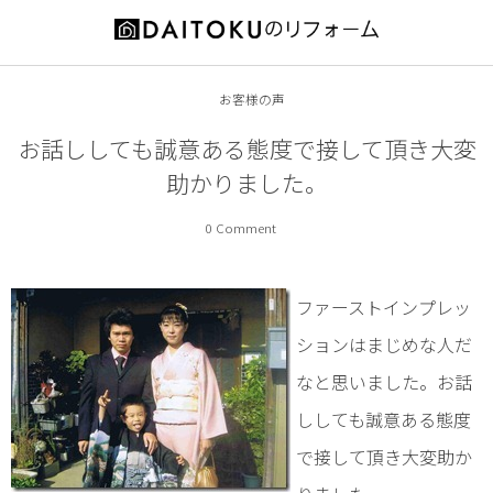
お役立ち情報
施工事例
会社案内
お客様の声
増築・改築
代表ご挨拶
リフォームの前に
お話ししても誠意ある態度で接して頂き大変
助かりました。
耐震補強
会社概要
補助金情報
0 Comment
キッチン
スタッフ紹介
オススメ商品
内装
営業エリア
ファーストインプレッ
ションはまじめな人だ
外装
特徴とメリット
なと思いました。お話
浴室
工事の流れ
ししても誠意ある態度
で接して頂き大変助か
洗面所