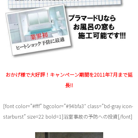
おかげ様で大好評！キャンペーン期間を2011年7月まで延
長!!
[font color=”#fff” bgcolor=”#94bfa3″ class=”bd-gray icon-
starburst” size=22 bold=1]浴室事故の予防への投資[/font]