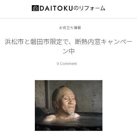
お役立ち情報
施工事例
会社案内
お役立ち情報
増築・改築
代表ご挨拶
リフォームの前に
浜松市と磐田市限定で、断熱内窓キャンペー
ン中
耐震補強
会社概要
補助金情報
0 Comment
キッチン
スタッフ紹介
オススメ商品
内装
営業エリア
外装
特徴とメリット
浴室
工事の流れ
洗面所