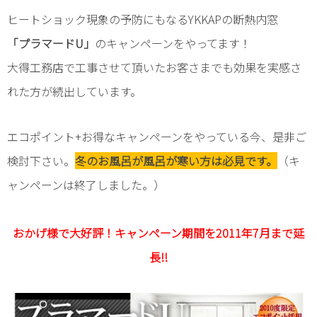
トイレ
ヒートショック現象の予防にもなるYKKAPの断熱内窓
「プラマードU」
のキャンペーンをやってます！
オリジナル家具
大得工務店で工事させて頂いたお客さまでも効果を実感さ
給湯器
れた方が続出しています。
外構・小屋
エコポイント+お得なキャンペーンをやっている今、是非ご
検討下さい。
冬のお風呂が風呂が寒い方は必見です。
（キ
ャンペーンは終了しました。）
おかげ様で大好評！キャンペーン期間を2011年7月まで延
長!!