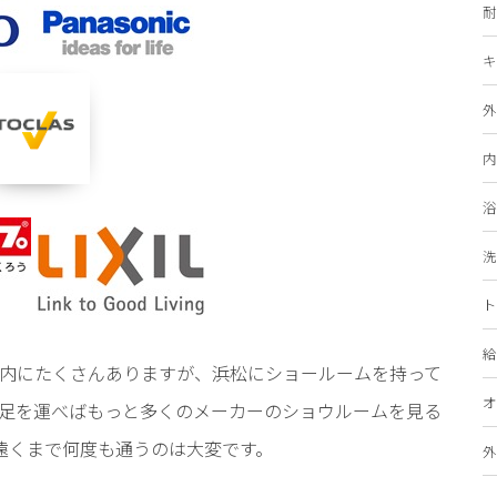
耐
キ
外
内
浴
洗
ト
給
内にたくさんありますが、浜松にショールームを持って
オ
足を運べばもっと多くのメーカーのショウルームを見る
遠くまで何度も通うのは大変です。
外