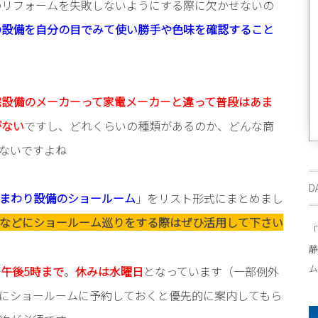
のリフォームを失敗しないようにする際に欠かせないの
の設備を自分の目でみて使い勝手や色味を確認すること
宅設備のメーカーって家電メーカーと違って普段はあま
がない
ですし、どれくらいの種類があるのか、どんな商
ないですよね
D
まわり設備のショールーム
」をリスト形式にまとめまし
などにショールーム巡りをする際はぜひ活用して下さい
「
静
ム
ら午後5時まで
。
休みは水曜日
となっています（一部例外
にショールームに予約しておくと優先的に案内してもら