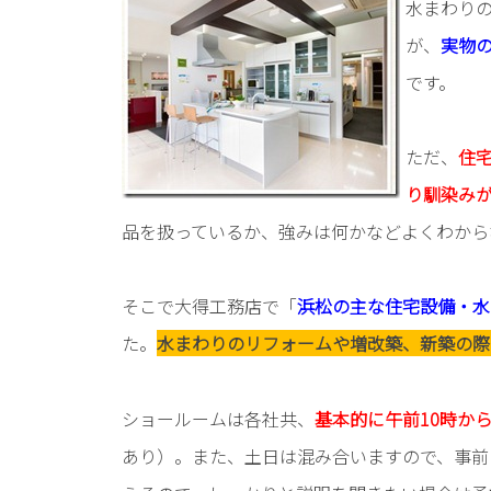
水まわり
が、
実物
です。
ただ、
住
り馴染み
品を扱っているか、強みは何かなどよくわから
そこで大得工務店で「
浜松の主な住宅設備・水
た。
水まわりのリフォームや増改築、新築の際
ショールームは各社共、
基本的に午前10時か
あり）。また、土日は混み合いますので、事前